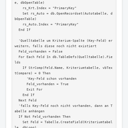
e, dbOpenTable)

    rs_Krt.Index = "PrimaryKey"

    Set rs_Auto = db.OpenRecordset(Autotabelle, d
bOpenTable)

    rs_Auto.Index = "PrimaryKey"

  End If

  'Quelltabelle um Kriterium-Spalte (Key-Feld) er
weitern, falls diese noch nicht existiert

  Feld_vorhanden = False

  For Each Feld In db.TableDefs(Quelltabelle).Fie
lds

    If StrComp(Feld.Name, Kriteriumtabelle, vbTex
tCompare) = 0 Then

      'Key-Feld schon vorhanden

      Feld_vorhanden = True

      Exit For

    End If

  Next Feld

  'falls Key-Feld noch nicht vorhanden, dann an T
abelle anhängen

  If Not Feld_vorhanden Then

    Set Feld = Tabelle.CreateField(Kriteriumtabel
le, dbLong)
