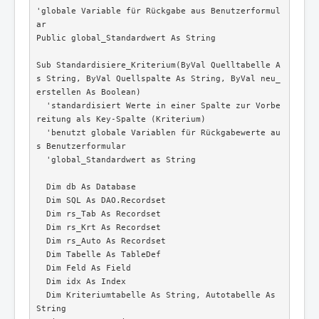
'globale Variable für Rückgabe aus Benutzerformul
ar

Public global_Standardwert As String

Sub Standardisiere_Kriterium(ByVal Quelltabelle A
s String, ByVal Quellspalte As String, ByVal neu_
erstellen As Boolean)

  'standardisiert Werte in einer Spalte zur Vorbe
reitung als Key-Spalte (Kriterium)

  'benutzt globale Variablen für Rückgabewerte au
s Benutzerformular

  'global_Standardwert as String

  Dim db As Database

  Dim SQL As DAO.Recordset

  Dim rs_Tab As Recordset

  Dim rs_Krt As Recordset

  Dim rs_Auto As Recordset

  Dim Tabelle As TableDef

  Dim Feld As Field

  Dim idx As Index

  Dim Kriteriumtabelle As String, Autotabelle As 
String
