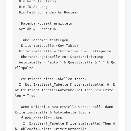
  Dim Wert As String

  Dim ID As Long

  Dim Feld_vorhanden As Boolean

  'Datenbankobjekt ermitteln

  Set db = CurrentDb

  'Tabellennamen festlegen

  'Kriteriumtabelle (Key-Table)

  Kriteriumtabelle = "Kriterium_" & Quellspalte

  'Übersetzungstabelle zur Standardisierung

  Autotabelle = "auto_" & Quelltabelle & "_" & Qu
ellspalte

  'existieren diese Tabellen schon?

  If Not Existiert_Tabelle(Kriteriumtabelle) Or N
ot Existiert_Tabelle(Autotabelle) Then neu_erstel
len = True

  'Wenn Kriterium neu erstellt werden soll, dann 
Kriteriumtabelle & Autotabelle löschen

  If neu_erstellen Then

    If Existiert_Tabelle(Kriteriumtabelle) Then d
b.TableDefs.Delete Kriteriumtabelle
