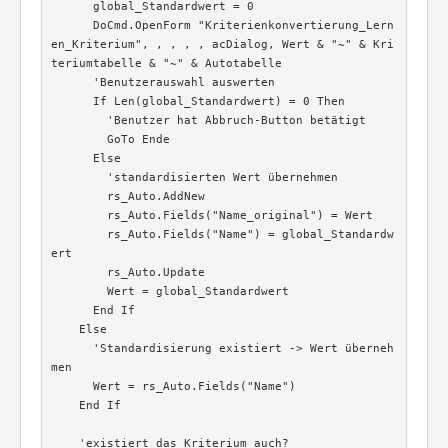
      global_Standardwert = 0

      DoCmd.OpenForm "Kriterienkonvertierung_Lern
en_Kriterium", , , , , acDialog, Wert & "~" & Kri
teriumtabelle & "~" & Autotabelle

      'Benutzerauswahl auswerten

      If Len(global_Standardwert) = 0 Then

        'Benutzer hat Abbruch-Button betätigt

        GoTo Ende

      Else

        'standardisierten Wert übernehmen

        rs_Auto.AddNew

        rs_Auto.Fields("Name_original") = Wert

        rs_Auto.Fields("Name") = global_Standardw
ert

        rs_Auto.Update

        Wert = global_Standardwert

      End If

    Else

      'Standardisierung existiert -> Wert überneh
men

      Wert = rs_Auto.Fields("Name")

    End If

    'existiert das Kriterium auch?
