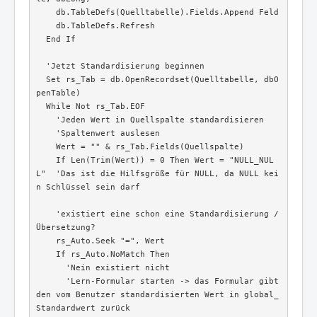
    db.TableDefs(Quelltabelle).Fields.Append Feld

    db.TableDefs.Refresh

  End If

  'Jetzt Standardisierung beginnen

  Set rs_Tab = db.OpenRecordset(Quelltabelle, dbO
penTable)

  While Not rs_Tab.EOF

    'Jeden Wert in Quellspalte standardisieren

    'Spaltenwert auslesen

    Wert = "" & rs_Tab.Fields(Quellspalte)

    If Len(Trim(Wert)) = 0 Then Wert = "NULL_NUL
L"  'Das ist die Hilfsgröße für NULL, da NULL kei
n Schlüssel sein darf

    'existiert eine schon eine Standardisierung / 
Übersetzung?

    rs_Auto.Seek "=", Wert

    If rs_Auto.NoMatch Then

      'Nein existiert nicht

      'Lern-Formular starten -> das Formular gibt 
den vom Benutzer standardisierten Wert in global_
Standardwert zurück
