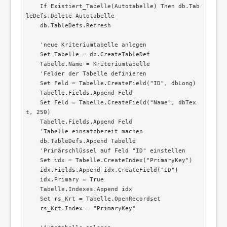
    If Existiert_Tabelle(Autotabelle) Then db.Tab
leDefs.Delete Autotabelle

    db.TableDefs.Refresh

    'neue Kriteriumtabelle anlegen

    Set Tabelle = db.CreateTableDef

    Tabelle.Name = Kriteriumtabelle

    'Felder der Tabelle definieren

    Set Feld = Tabelle.CreateField("ID", dbLong)

    Tabelle.Fields.Append Feld

    Set Feld = Tabelle.CreateField("Name", dbTex
t, 250)

    Tabelle.Fields.Append Feld

    'Tabelle einsatzbereit machen

    db.TableDefs.Append Tabelle

    'Primärschlüssel auf Feld "ID" einstellen

    Set idx = Tabelle.CreateIndex("PrimaryKey")

    idx.Fields.Append idx.CreateField("ID")

    idx.Primary = True

    Tabelle.Indexes.Append idx

    Set rs_Krt = Tabelle.OpenRecordset

    rs_Krt.Index = "PrimaryKey"
