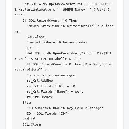
    Set SQL = db.OpenRecordset("SELECT ID FROM `" 
& Kriteriumtabelle & "` WHERE Name=''" & Wert & 
"''")

    If SQL.RecordCount = 0 Then

      'Neues Kriterium in Kriteriumtabelle aufneh
men

      SQL.Close

      'nächst höhere ID herausfinden

      ID = 1

      Set SQL = db.OpenRecordset("SELECT MAX(ID) 
FROM `" & Kriteriumtabelle & "`")

      If SQL.RecordCount > 0 Then ID = Val("0" & 
SQL.Fields(0)) + 1

      'neues Kriterium anlegen

      rs_Krt.AddNew

      rs_Krt.Fields("ID") = ID

      rs_Krt.Fields("Name") = Wert

      rs_Krt.Update

    Else

      'ID auslesen und in Key-Feld eintragen

      ID = SQL.Fields("ID")

    End If

    SQL.Close
