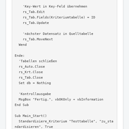
    'Key-Wert in Key-Feld übernehmen

    rs_Tab.Edit

    rs_Tab.Fields(Kriteriumtabelle) = ID

    rs_Tab.Update

    'nächster Datensatz in Quelltabelle

    rs_Tab.MoveNext

  Wend

Ende:

  'Tabellen schließen

  rs_Auto.Close

  rs_Krt.Close

  rs_Tab.Close

  Set db = Nothing

  'Kontrollausgabe

  MsgBox "Fertig.", vbOKOnly + vbInformation

End Sub

Sub Main_Start()

  Standardisiere_Kriterium "Testtabelle", "zu_sta
ndardisieren", True
