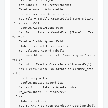
    'Autotabelle anlegen

    Set Tabelle = db.CreateTableDef

    Tabelle.Name = Autotabelle

    'Felder der Tabelle definieren

    Set Feld = Tabelle.CreateField("Name_origina
l", dbText, 250)

    Tabelle.Fields.Append Feld

    Set Feld = Tabelle.CreateField("Name", dbTex
t, 250)

    Tabelle.Fields.Append Feld

    'Tabelle einsatzbereit machen

    db.TableDefs.Append Tabelle

    'Primärschlüssel auf Feld "Name_orginal" eins
tellen

    Set idx = Tabelle.CreateIndex("PrimaryKey")

    idx.Fields.Append idx.CreateField("Name_origi
nal")

    idx.Primary = True

    Tabelle.Indexes.Append idx

    Set rs_Auto = Tabelle.OpenRecordset

    rs_Auto.Index = "PrimaryKey"

  Else

    'Tabellen öffnen

    Set rs_Krt = db.OpenRecordset(Kriteriumtabell